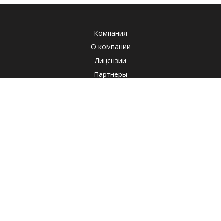
Компания
О компании
Лицензии
Партнеры
Система менеджмента качества
Клиенты
Наша социальная ответственность
Отзывы
Реквизиты
СОУТ
Политика
Продукты
Корпоративные продукты