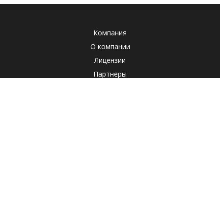
Компания
О компании
Лицензии
Партнеры
Система менеджмента качества
Клиенты
Наша социальная ответственность
Отзывы
Реквизиты
СОУТ
Политика
Продукты
Корпоративные продукты