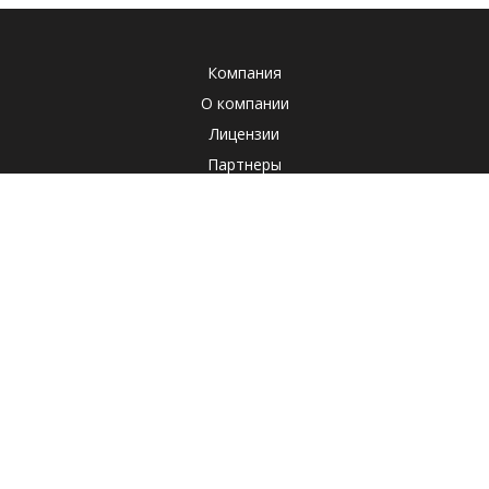
Компания
О компании
Лицензии
Партнеры
Система менеджмента качества
Клиенты
Наша социальная ответственность
Отзывы
Реквизиты
СОУТ
Политика
Продукты
Корпоративные продукты