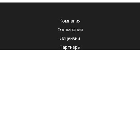
Компания
О компании
Лицензии
Партнеры
Система менеджмента качества
Клиенты
Наша социальная ответственность
Отзывы
Реквизиты
СОУТ
Политика
Продукты
Корпоративные продукты