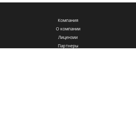
Компания
О компании
Лицензии
Партнеры
Система менеджмента качества
Клиенты
Наша социальная ответственность
Отзывы
Реквизиты
СОУТ
Политика
Продукты
Корпоративные продукты