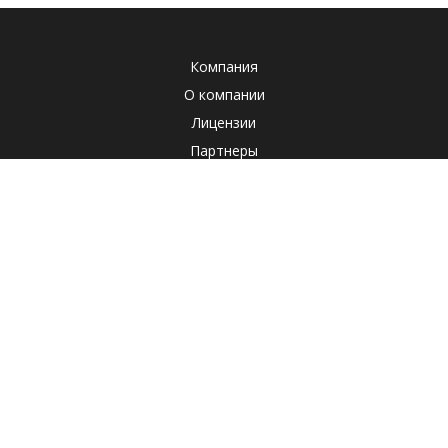
Компания
О компании
Лицензии
Партнеры
Система менеджмента качества
Клиенты
Наша социальная ответственность
Отзывы
Реквизиты
СОУТ
Политика
Продукты
Корпоративные продукты