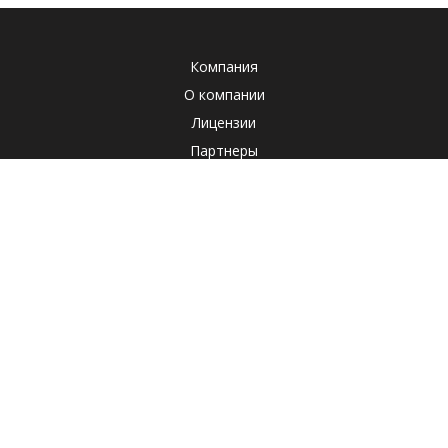
Компания
О компании
Лицензии
Партнеры
Система менеджмента качества
Клиенты
Наша социальная ответственность
Отзывы
Реквизиты
СОУТ
Политика
Продукты
Корпоративные продукты