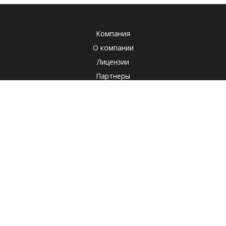
Компания
О компании
Лицензии
Партнеры
Система менеджмента качества
Клиенты
Наша социальная ответственность
Отзывы
Реквизиты
СОУТ
Политика
Продукты
Корпоративные продукты