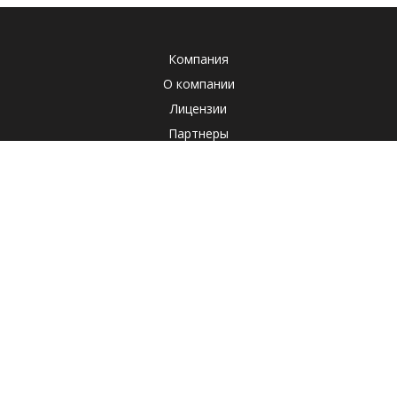
Компания
О компании
Лицензии
Партнеры
Система менеджмента качества
Клиенты
Наша социальная ответственность
Отзывы
Реквизиты
СОУТ
Политика
Продукты
Корпоративные продукты