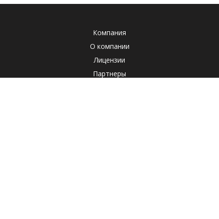
Компания
О компании
Лицензии
Партнеры
Система менеджмента качества
Клиенты
Наша социальная ответственность
Отзывы
Реквизиты
СОУТ
Политика
Продукты
Корпоративные продукты