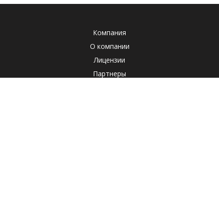
Компания
О компании
Лицензии
Партнеры
Система менеджмента качества
Клиенты
Наша социальная ответственность
Отзывы
Реквизиты
СОУТ
Политика
Продукты
Корпоративные продукты