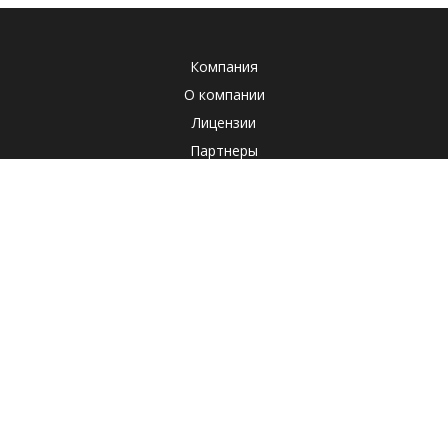
Компания
О компании
Лицензии
Партнеры
Система менеджмента качества
Клиенты
Наша социальная ответственность
Отзывы
Реквизиты
СОУТ
Политика
Продукты
Корпоративные продукты