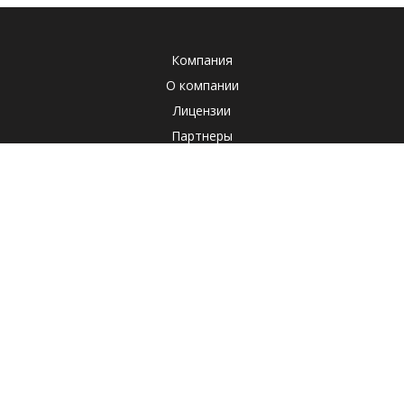
Компания
О компании
Лицензии
Партнеры
Система менеджмента качества
Клиенты
Наша социальная ответственность
Отзывы
Реквизиты
СОУТ
Политика
Продукты
Корпоративные продукты