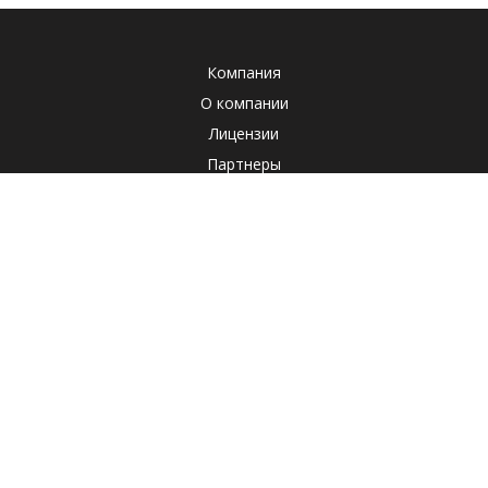
Компания
О компании
Лицензии
Партнеры
Система менеджмента качества
Клиенты
Наша социальная ответственность
Отзывы
Реквизиты
СОУТ
Политика
Продукты
Корпоративные продукты