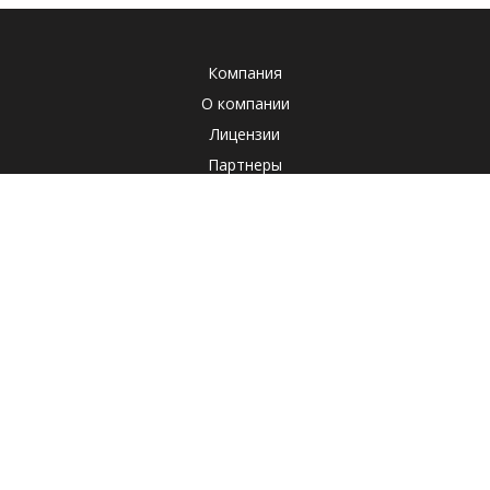
Компания
О компании
Лицензии
Партнеры
Система менеджмента качества
Клиенты
Наша социальная ответственность
Отзывы
Реквизиты
СОУТ
Политика
Продукты
Корпоративные продукты