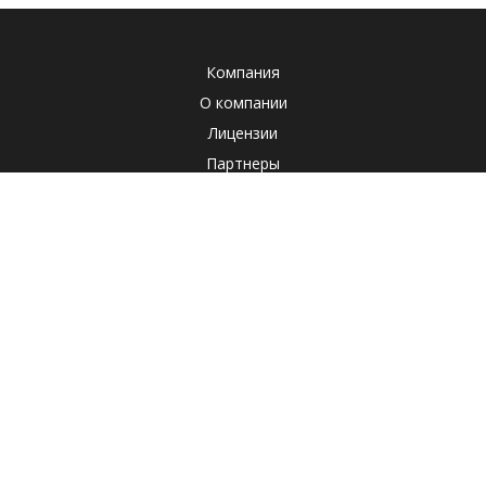
Компания
О компании
Лицензии
Партнеры
Система менеджмента качества
Клиенты
Наша социальная ответственность
Отзывы
Реквизиты
СОУТ
Политика
Продукты
Корпоративные продукты