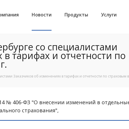
омпания
Новости
Продукты
Услуги
ербурге со специалистами
 в тарифах и отчетности по
г.
стами Заказчиков об изменениях в тарифах и отчетности по страховым вз
014 № 406-ФЗ "О внесении изменений в отдельн
ального страхования",