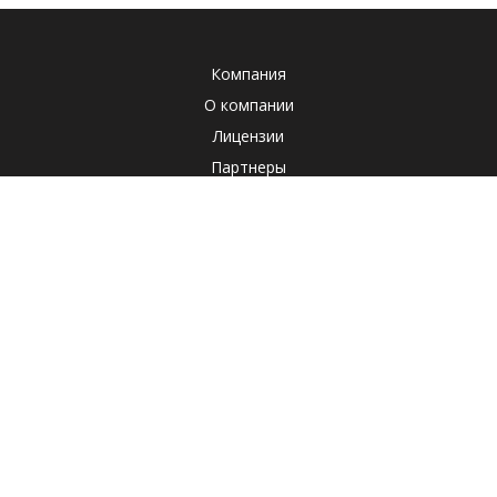
Компания
О компании
Лицензии
Партнеры
Система менеджмента качества
Клиенты
Наша социальная ответственность
Отзывы
Реквизиты
СОУТ
Политика
Продукты
Корпоративные продукты