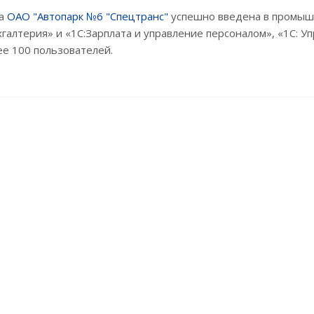
та
ОАО "Автопарк №6 "Спецтранс"
успешно введена в промышл
галтерия» и «1С:Зарплата и управление персоналом», «1С: 
ее 100 пользователей.