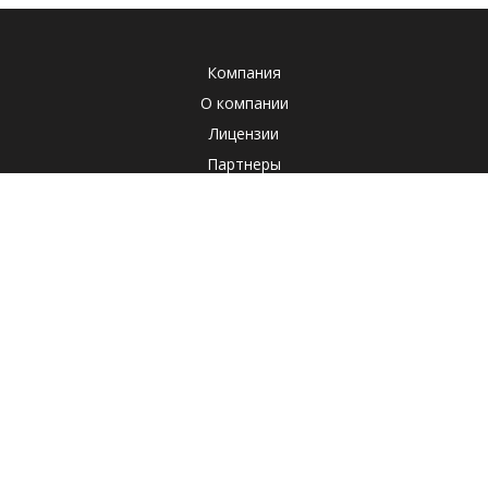
Компания
О компании
Лицензии
Партнеры
Система менеджмента качества
Клиенты
Наша социальная ответственность
Отзывы
Реквизиты
СОУТ
Политика
Продукты
Корпоративные продукты